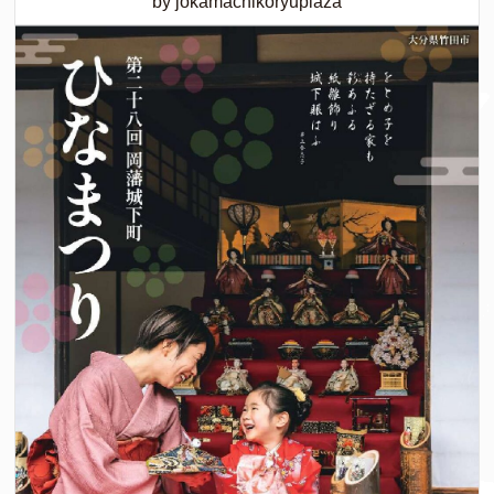
by jokamachikoryuplaza