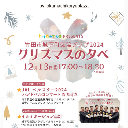
by jokamachikoryuplaza