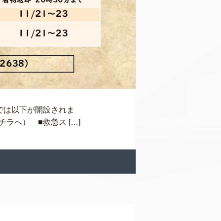
ザでは以下が開設されま
ラへ） ■救急ス […]