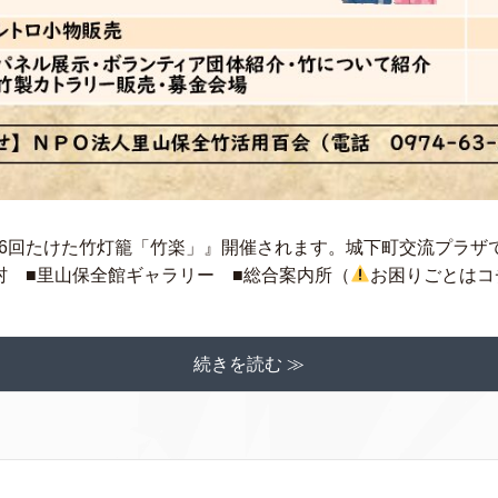
23㈰『第26回たけた竹灯籠「竹楽」』開催されます。城下町交流プラ
 ■里山保全館ギャラリー ■総合案内所（
お困りごとはコチ
続きを読む ≫