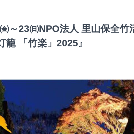
21㈮～23㈰NPO法人 里山保全
灯籠 「竹楽」2025』