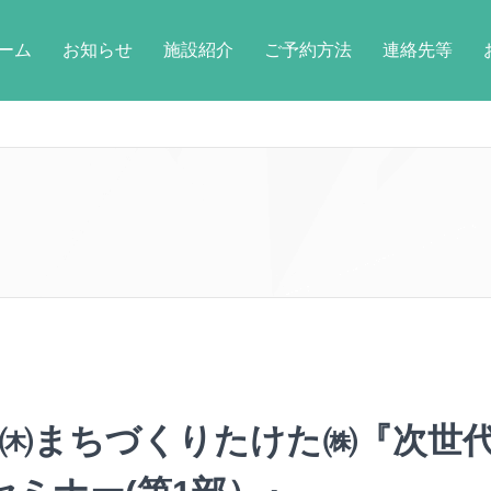
ーム
お知らせ
施設紹介
ご予約方法
連絡先等
20㈭まちづくりたけた㈱『次世