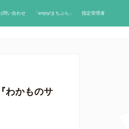
お問い合わせ
「enjoy!まちぷら」
指定管理者
㈱『わかものサ