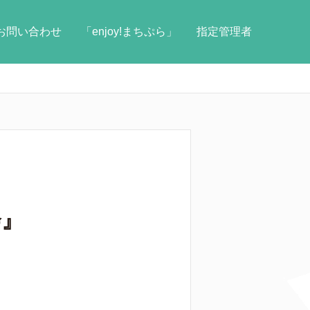
お問い合わせ
「enjoy!まちぷら」
指定管理者
会』