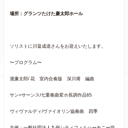
場所：グランツたけた廉太郎ホール
ソリストに川畠成道さんをお迎えいたします。
〜プログラム〜
瀧廉太郎/ 花 室内合奏版 深川甫 編曲
サン=サーンス/七重奏曲変ホ長調作品65
ヴィヴァルディ/ヴァイオリン協奏曲 四季
主催：一般社団法人九州シティフィルハーモニー協