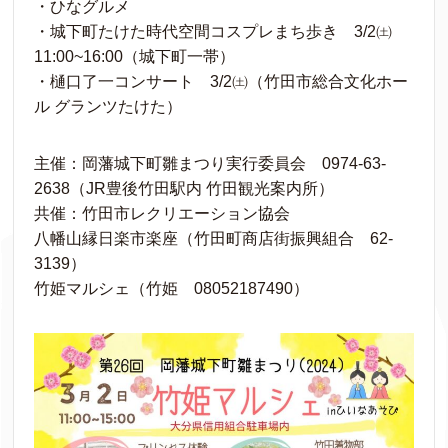
・ひなグルメ
・城下町たけた時代空間コスプレまち歩き 3/2㈯
11:00~16:00（城下町一帯）
・樋口了一コンサート 3/2㈯（竹田市総合文化ホー
ル グランツたけた）
主催：岡藩城下町雛まつり実行委員会 0974-63-
2638（JR豊後竹田駅内 竹田観光案内所）
共催：竹田市レクリエーション協会
八幡山縁日楽市楽座（竹田町商店街振興組合 62-
3139）
竹姫マルシェ（竹姫 08052187490）