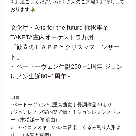
をお過ごしください♪たくさんのご来場をお待ちして
おります
文化庁・Arts for the future 採択事業
TAKETA室内オーケストラ九州
「歓喜のＨＡＰＰＹクリスマスコンサー
ト」
～ベートーヴェン生誕250＋1周年 ジョン
レノン生誕80+1周年～
曲目
♪ベートーヴェン/七重奏曲変ホ長調作品20より
♪ジョンレノン/室内楽で聴く！ジョンレノンメドレ
ー（末松誠一郎 編曲）
♪チャイコフスキー/バレエ音楽「くるみ割り人形よ
り」（木管五重奏）